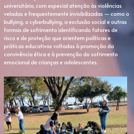
universitário, com especial atenção às violências 
veladas e frequentemente invisibilizadas — como o 
bullying, o cyberbullying, a exclusão social e outras 
formas de sofrimento identificando fatores de 
risco e de proteção que orientem políticas e 
práticas educativas voltadas à promoção da 
convivência ética e à prevenção do sofrimento 
emocional de crianças e adolescentes.