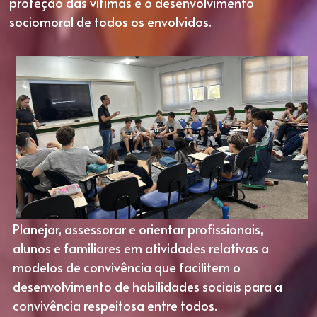
proteção das vítimas e o desenvolvimento 
sociomoral de todos os envolvidos.
Planejar, assessorar e orientar profissionais, 
alunos e familiares em atividades relativas a 
modelos de convivência que facilitem o 
desenvolvimento de habilidades sociais para a 
convivência respeitosa entre todos.