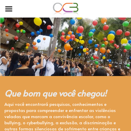
Quem somos
Nossas Investigações
Nossos pesquisadores
Comunidades de Cuidado e Apoio
Album de Fotos
Aulas de Convivência
Que bom que você chegou!
Espaço da Escola
Aqui você encontrará pesquisas, conhecimentos e 
propostas para compreender e enfrentar as violências 
Publicações - Materiais de Estudo
veladas que marcam a convivência escolar, como o 
bullying, o cyberbullying, a exclusão, a discriminação e 
outras formas silenciosas de sofrimento entre crianças e 
Convivência na Escola Pública