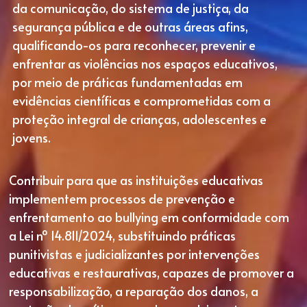
da comunicação, do sistema de justiça, da 
segurança pública e de outras áreas afins, 
qualificando-os para reconhecer, prevenir e 
enfrentar as violências nos espaços educativos, 
por meio de práticas fundamentadas em 
evidências científicas e comprometidas com a 
proteção integral de crianças, adolescentes e 
jovens.
Contribuir para que as instituições educativas 
implementem processos de prevenção e 
enfrentamento ao bullying em conformidade com 
a Lei nº 14.811/2024, substituindo práticas 
punitivistas e judicializantes por intervenções 
educativas e restaurativas, capazes de promover a 
responsabilização, a reparação dos danos, a 