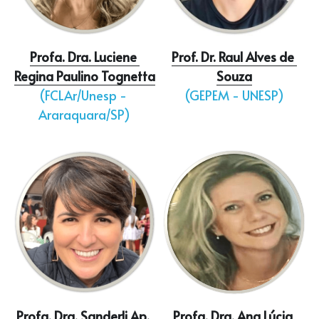
Contato
Profa. Dra. Luciene 
Prof. Dr. Raul Alves de 
Busca
Regina Paulino Tognetta
Souza
(FCLAr/Unesp - 
(GEPEM - UNESP)
Precisa de Ajuda?
Araraquara/SP)
Profa. Dra. Sanderli Ap. 
Profa. Dra. Ana Lúcia 