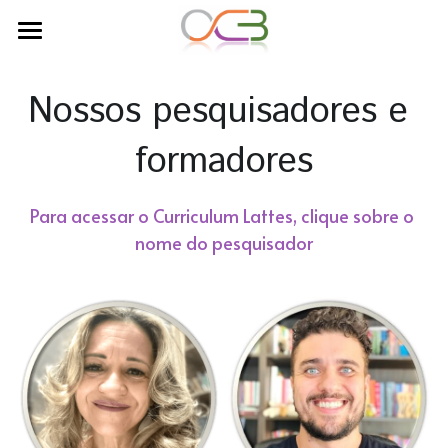
Quem somos
Nossos pesquisadores e 
Nossas Investigações
formadores
Nossos pesquisadores
Comunidades de Cuidado e Apoio
Para acessar o Curriculum Lattes, clique sobre o 
nome do pesquisador
Album de Fotos
Aulas de Convivência
Espaço da Escola
Publicações - Materiais de Estudo
Convivência na Escola Pública