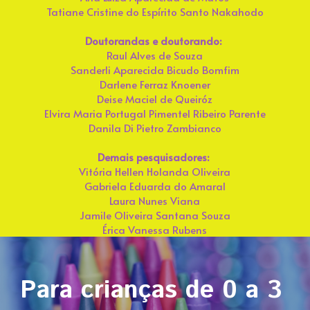
Convivência na Escola
Tatiane Cristine do Espírito Santo Nakahodo
Intervenções ao Bullying
Doutorandas e doutorando: 
Raul Alves de Souza
Convivência na Escola Pública
Sanderli Aparecida Bicudo Bomfim
Darlene Ferraz Knoener
Contato
Deise Maciel de Queiróz
Elvira Maria Portugal Pimentel Ribeiro Parente
Danila Di Pietro Zambianco
Busca
Demais pesquisadores: 
Vitória Hellen Holanda Oliveira
Precisa de Ajuda?
Gabriela Eduarda do Amaral
Laura Nunes Viana
Jamile Oliveira Santana Souza
Érica Vanessa Rubens
Para crianças de 0 a 3 