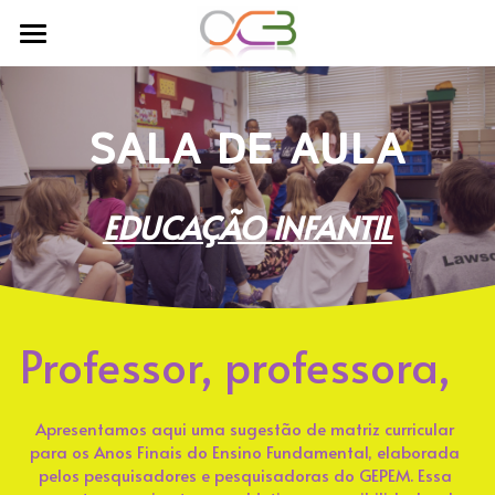
Quem somos
—ㅤㅤSão nossos objetivos
SALA DE AULA
ㅤㅤㅤNossas Investigações
EDUCAÇÃO INFANTIL
Nossos pesquisadores
Comunidades de Cuidado e Apoio
—ㅤㅤEscolha comunidades
Professor, professora,
—ㅤㅤDas equipes de ajuda às comunidades de
cuidado e apoio
Apresentamos aqui uma sugestão de matriz curricular 
para os Anos Finais do Ensino Fundamental, elaborada 
—ㅤㅤMais sobre a nossa história - Para ler
pelos pesquisadores e pesquisadoras do GEPEM. Essa 