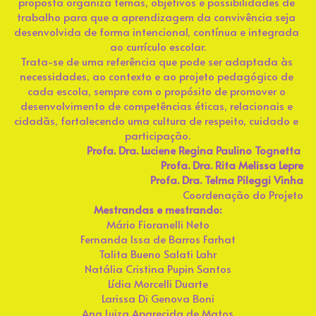
proposta organiza temas, objetivos e possibilidades de 
—ㅤㅤMais sobre a nossa história - Para assistir
trabalho para que a aprendizagem da convivência seja 
desenvolvida de forma intencional, contínua e integrada 
ㅤㅤ—Nossas Bases
ao currículo escolar.
Trata-se de uma referência que pode ser adaptada às 
ㅤㅤ—Nossa cara
necessidades, ao contexto e ao projeto pedagógico de 
cada escola, sempre com o propósito de promover o 
desenvolvimento de competências éticas, relacionais e 
—ㅤㅤComissão de convivência e escolha do
tutor
cidadãs, fortalecendo uma cultura de respeito, cuidado e 
participação.
Profa. Dra. Luciene Regina Paulino Tognetta 
—ㅤㅤEncontros de tutoria
Profa. Dra. Rita Melissa Lepre
Profa. Dra. Telma Pileggi Vinha
ㅤ—ㅤEncontros regionais
Coordenação do Projeto
Mestrandas e mestrando:
ㅤㅤ—Encontros nacionais
Mário Fioranelli Neto
Fernanda Issa de Barros Farhat
—ㅤㅤComo fazer parte?
Talita Bueno Salati Lahr
Natália Cristina Pupin Santos
Lídia Morcelli Duarte
Album de Fotos
Larissa Di Genova Boni
Ana Luiza Aparecida de Matos