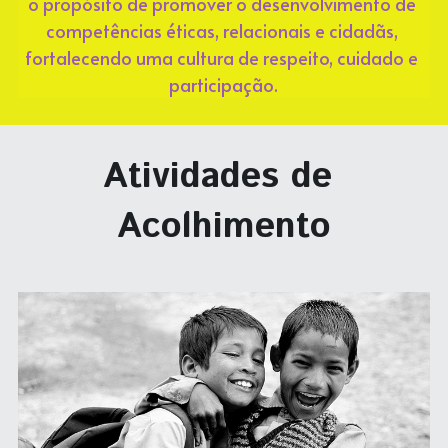
o propósito de promover o desenvolvimento de 
Convivência na Escola
competências éticas, relacionais e cidadãs, 
Intervenções ao Bullying
fortalecendo uma cultura de respeito, cuidado e 
participação.
Convivência na Escola Pública
Contato
Atividades de 
Busca
Acolhimento
Precisa de Ajuda?