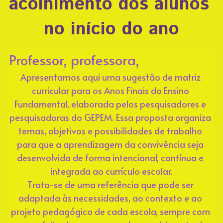
acolhimento dos alunos 
—ㅤㅤMais sobre a nossa história - Para assistir
no início do ano
ㅤㅤ—Nossas Bases
ㅤㅤ—Nossa cara
Professor, professora,
—ㅤㅤComissão de convivência e escolha do
Apresentamos aqui uma sugestão de matriz 
tutor
curricular para os Anos Finais do Ensino 
Fundamental, elaborada pelos pesquisadores e 
—ㅤㅤEncontros de tutoria
pesquisadoras do GEPEM. Essa proposta organiza 
temas, objetivos e possibilidades de trabalho 
ㅤ—ㅤEncontros regionais
para que a aprendizagem da convivência seja 
ㅤㅤ—Encontros nacionais
desenvolvida de forma intencional, contínua e 
integrada ao currículo escolar.
—ㅤㅤComo fazer parte?
Trata-se de uma referência que pode ser 
adaptada às necessidades, ao contexto e ao 
Album de Fotos
projeto pedagógico de cada escola, sempre com 